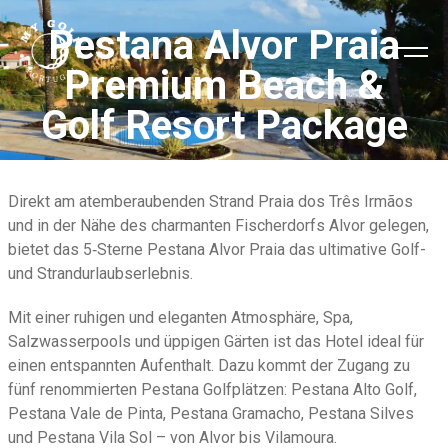
Pestana Alvor Praia
Premium Beach &
Golf Resort Package
Direkt am atemberaubenden Strand Praia dos Três Irmãos
und in der Nähe des charmanten Fischerdorfs Alvor gelegen,
bietet das 5‑Sterne Pestana Alvor Praia das ultimative Golf-
und Strandurlaubserlebnis.
Mit einer ruhigen und eleganten Atmosphäre, Spa,
Salzwasserpools und üppigen Gärten ist das Hotel ideal für
einen entspannten Aufenthalt. Dazu kommt der Zugang zu
fünf renommierten Pestana Golfplätzen: Pestana Alto Golf,
Pestana Vale de Pinta, Pestana Gramacho, Pestana Silves
und Pestana Vila Sol – von Alvor bis Vilamoura.