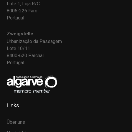
Lote 1, Loja R/C
8005-226 Faro
Portugal
Zweigstelle
Urbanização da Passagem
Lote 10/11
8400-620 Parchal
Portugal
Links
Über uns