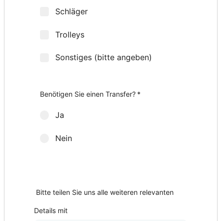
Schläger
Trolleys
Sonstiges (bitte angeben)
Wie viele Golfschläger-Sets möchten Sie?
Herren-Sets
Damen-Sets
Weitere Zusatzleistungen
*
*
Benötigen Sie einen Transfer?
*
Ja
Nein
Abholort?
Bitte teilen Sie uns alle weiteren relevanten
Details mit