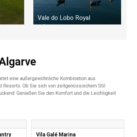
Vale do Lobo Royal
Loch-
Auf dem prestigeträchtigen
von
Gelände von Vale do Lobo gelegen,
ervat
erstreckt sich dieser Platz
, ist
zwischen Schirmkiefern und
malerischen Seen, die von
 Algarve
Wildblumen gesäumt sind.
ietet eine außergewöhnliche Kombination aus
Resorts. Ob Sie sich von zeitgenössischem Stil
ruckend. Genießen Sie den Komfort und die Leichtigkeit
untry
Vila Galé Marina