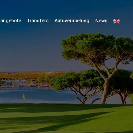
rangebote
Transfers
Autovermietung
News