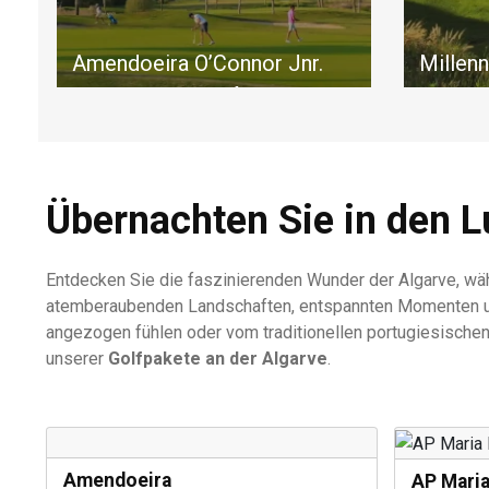
Amendoeira O’Connor Jnr.
Millen
Der O’Connor Jnr. Golfplatz bietet
In eine 
ein lohnendes Spielerlebnis für
Naturlan
Golfer aller Spielstärken.
eingebett
Golfplatz
anspruch
Übernachten Sie in den L
Entdecken Sie die faszinierenden Wunder der Algarve, wä
atemberaubenden Landschaften, entspannten Momenten und
angezogen fühlen oder vom traditionellen portugiesischen
unserer
Golfpakete an der Algarve
.
Amendoeira
AP Maria