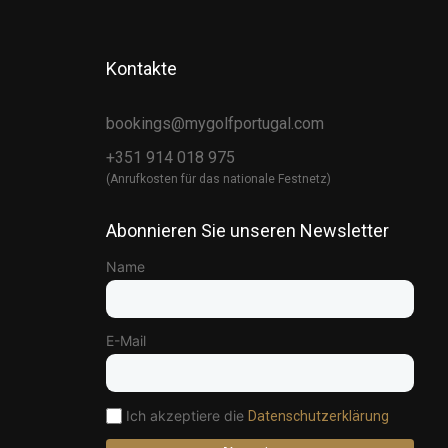
Kontakte
bookings@mygolfportugal.com
+351 914 018 975
(Anrufkosten für das nationale Festnetz)
Abonnieren Sie unseren Newsletter
Name
E-Mail
Ich akzeptiere die
Datenschutzerklärung