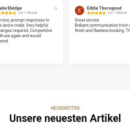
ddie Thorogood
leo seddon
vor 1 Monat
vor 7 Monate
rvice.

We booked a stay and play trip
t communication from start to 
My Golf Portugal. We couldn't f
nd flawless booking. Thank you
them at all. Communication th
was excellent and there were 
issues. I would definitely rec
and we will be using them aga
NEUIGKEITEN
Unsere neuesten Artikel