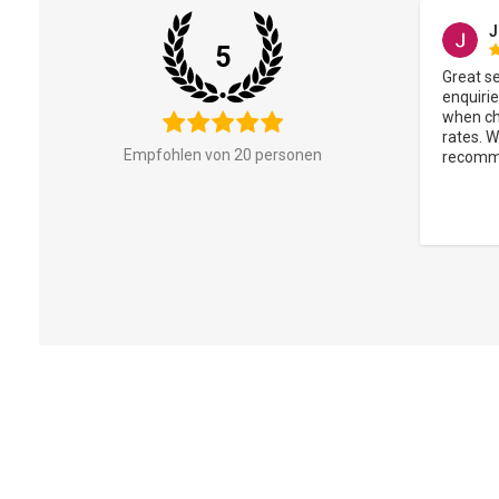
Julie Elvidge
E
5
vor 1 Monat
 
Great service, prompt responses to 
Great se
e in 
enquiries and e-mails. Very helpful 
Brillian
when changes required. Competitive 
finish a
rates. Will use again and would 
Empfohlen von 20 personen
recommend.