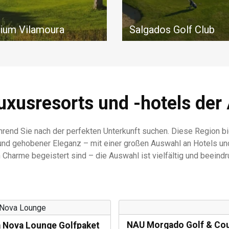
nium Vilamoura
Salgados Golf Club
wunderschöne
Dieser beeindruckende 18-
dschaft aus Pinien
Golfplatz, direkt am Strand 
et, bietet der Millennium
Salgados und dem Naturres
 ein interessantes und
Lagoa dos Salgados gelegen
svolles Spielerlebnis.
ideal für Naturliebhaber.
uxusresorts und -hotels der
hrend Sie nach der perfekten Unterkunft suchen. Diese Region b
 gehobener Eleganz – mit einer großen Auswahl an Hotels und 
 Charme begeistert sind – die Auswahl ist vielfältig und beeind
NAU Morgado Golf & Co
 Nova Lounge Golfpaket