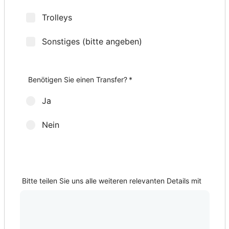
Trolleys
Sonstiges (bitte angeben)
Wie viele Golfschläger-Sets möchten Sie?
Herren-Sets
Damen-Sets
Weitere Zusatzleistungen
*
*
Benötigen Sie einen Transfer?
*
Ja
Nein
Abholort?
Bitte teilen Sie uns alle weiteren relevanten Details mit