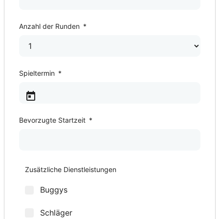
Anzahl der Runden
*
Spieltermin
*
Bevorzugte Startzeit
*
2. Spieltermin
Bevorzugte Startzeit
3. Spieltermin
Bevorzugte Startzeit
4. Spieltermin
Bevorzugte Startzeit
5. Spieltermin
Bevorzugte Startzeit
*
*
*
*
*
*
*
*
Zusätzliche Dienstleistungen
Buggys
Schläger