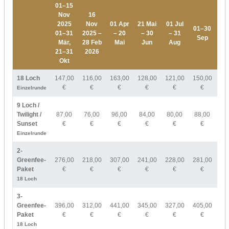
01–15
Nov
16
2025
Nov
01 Apr
21 Mai
01 Jul
01–30
01
01–31
2025 –
– 20
– 30
– 31
Sep
O
Mär,
28 Feb
Mai
Jun
Aug
21–31
2026
Okt
18 Loch
147,00
116,00
163,00
128,00
121,00
150,00
17
€
€
€
€
€
€
Einzelrunde
9 Loch /
Twilight /
87,00
76,00
96,00
84,00
80,00
88,00
10
Sunset
€
€
€
€
€
€
Einzelrunde
2-
Greenfee-
276,00
218,00
307,00
241,00
228,00
281,00
33
Paket
€
€
€
€
€
€
18 Loch
3-
Greenfee-
396,00
312,00
441,00
345,00
327,00
405,00
47
Paket
€
€
€
€
€
€
18 Loch