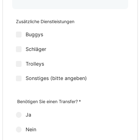
2. Spieltermin
Bevorzugte Startzeit
3. Spieltermin
Bevorzugte Startzeit
4. Spieltermin
Bevorzugte Startzeit
5. Spieltermin
Bevorzugte Startzeit
*
*
*
*
*
*
*
*
Zusätzliche Dienstleistungen
Buggys
Schläger
Trolleys
Sonstiges (bitte angeben)
Wie viele Golfschläger-Sets möchten Sie?
Herren-Sets
Damen-Sets
Weitere Zusatzleistungen
*
*
Benötigen Sie einen Transfer?
*
Ja
Nein