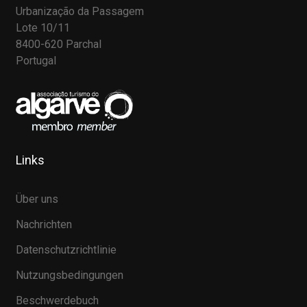
Urbanização da Passagem
Lote 10/11
8400-620 Parchal
Portugal
Links
Über uns
Nachrichten
Datenschutzrichtlinie
Nutzungsbedingungen
Beschwerdebuch