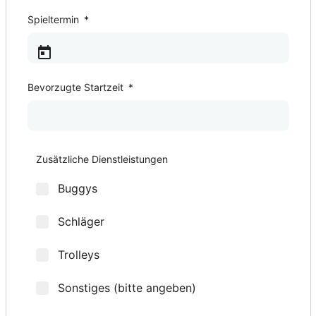
Spieltermin
*
Bevorzugte Startzeit
*
2. Spieltermin
Bevorzugte Startzeit
3. Spieltermin
Bevorzugte Startzeit
4. Spieltermin
Bevorzugte Startzeit
5. Spieltermin
Bevorzugte Startzeit
*
*
*
*
*
*
*
*
Zusätzliche Dienstleistungen
Buggys
Schläger
Trolleys
Sonstiges (bitte angeben)