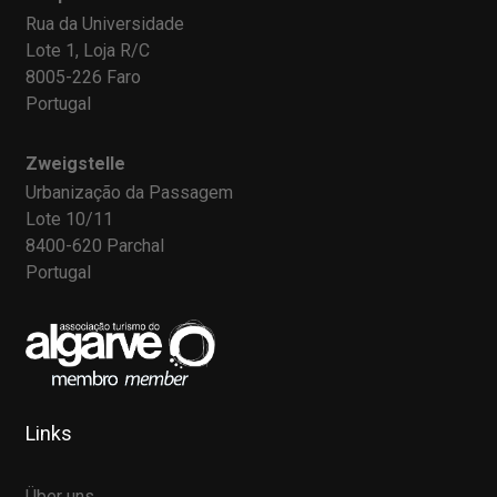
Rua da Universidade
Lote 1, Loja R/C
8005-226 Faro
Portugal
Zweigstelle
Urbanização da Passagem
Lote 10/11
8400-620 Parchal
Portugal
Links
Über uns