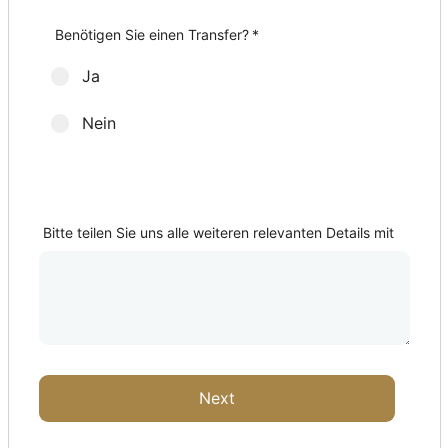
Wie viele Golfschläger-Sets möchten Sie?
Herren-Sets
Damen-Sets
Weitere Zusatzleistungen
*
*
Benötigen Sie einen Transfer?
*
Ja
Nein
Abholort?
Bitte teilen Sie uns alle weiteren relevanten Details mit
Next