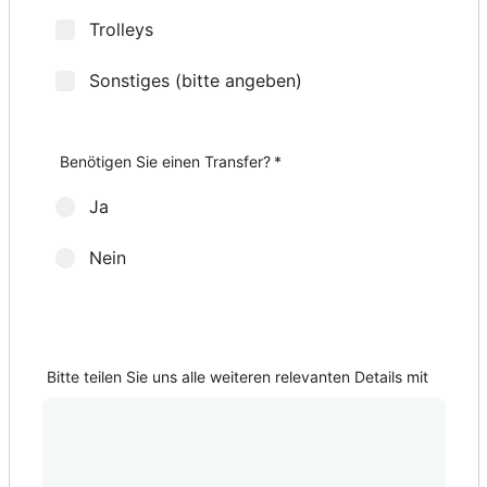
Trolleys
Sonstiges (bitte angeben)
Wie viele Golfschläger-Sets möchten Sie?
Herren-Sets
Damen-Sets
Weitere Zusatzleistungen
*
*
Benötigen Sie einen Transfer?
*
Ja
Nein
Abholort?
Bitte teilen Sie uns alle weiteren relevanten Details mit