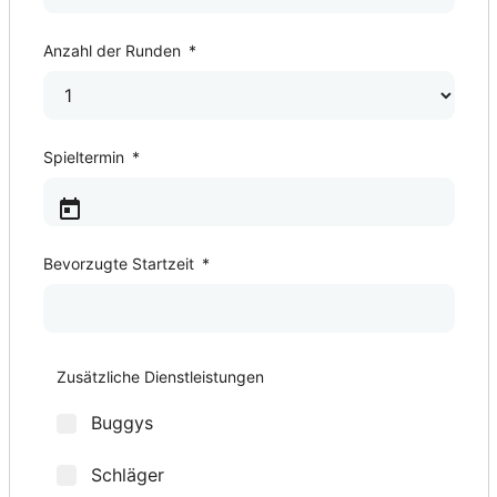
Anzahl der Runden
*
Spieltermin
*
Bevorzugte Startzeit
*
2. Spieltermin
Bevorzugte Startzeit
3. Spieltermin
Bevorzugte Startzeit
4. Spieltermin
Bevorzugte Startzeit
5. Spieltermin
Bevorzugte Startzeit
*
*
*
*
*
*
*
*
Zusätzliche Dienstleistungen
Buggys
Schläger