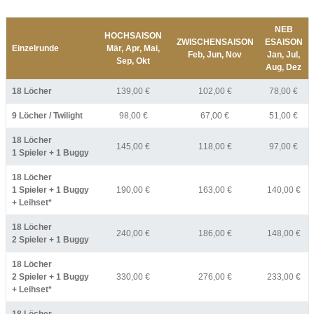
NEB
HOCHSAISON
ZWISCHENSAISON
ESAISON
Einzelrunde
Mär, Apr, Mai,
Feb, Jun, Nov
Jan, Jul,
Sep, Okt
Aug, Dez
18 Löcher
139,00 €
102,00 €
78,00 €
9 Löcher / Twilight
98,00 €
67,00 €
51,00 €
18 Löcher
145,00 €
118,00 €
97,00 €
1 Spieler + 1 Buggy
18 Löcher
1 Spieler + 1 Buggy
190,00 €
163,00 €
140,00 €
+ Leihset*
18 Löcher
240,00 €
186,00 €
148,00 €
2 Spieler + 1 Buggy
18 Löcher
2 Spieler + 1 Buggy
330,00 €
276,00 €
233,00 €
+ Leihset*