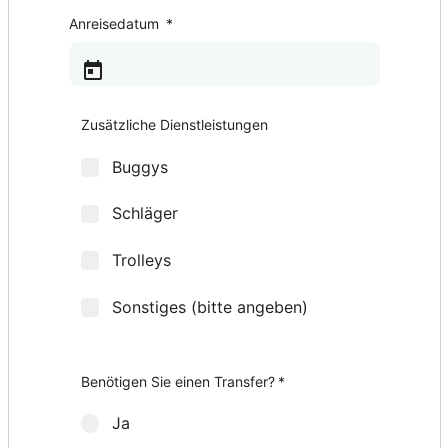
Anreisedatum
*
Zusätzliche Dienstleistungen
Buggys
Schläger
Trolleys
Sonstiges (bitte angeben)
Wie viele Golfschläger-Sets möchten Sie?
Herren-Sets
Damen-Sets
Weitere Zusatzleistungen
*
*
Benötigen Sie einen Transfer?
*
Ja